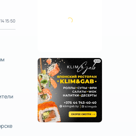
14 15:50
ым
ители
орске