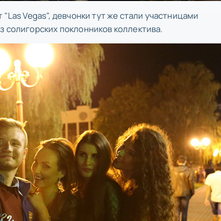
 "Las Vegas", девчонки тут же стали участницами
з солигорских поклонников коллектива.