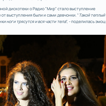
ной дискотеки о Радио "Мир" стало выступление
е от выступления были и сами девчонки. "
Такой теплый
ки ноги трясутся и вся части тела
", - поделилась эмо