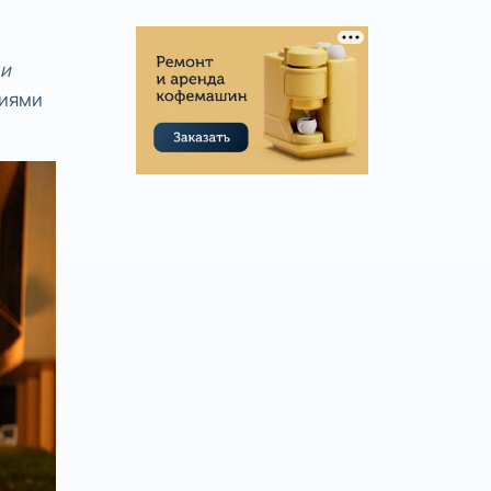
 и
циями