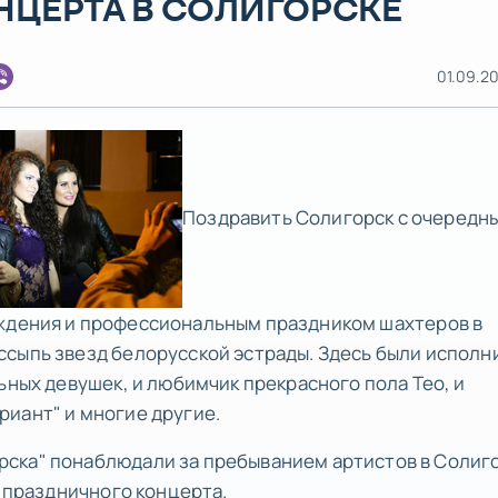
НЦЕРТА В СОЛИГОРСКЕ
01.09.20
Поздравить Солигорск с очередн
дения и профессиональным праздником шахтеров в
ссыпь звезд белорусской эстрады. Здесь были исполн
ьных девушек, и любимчик прекрасного пола Тео, и
иант" и многие другие.
ска" понаблюдали за пребыванием артистов в Солиг
" праздничного концерта.