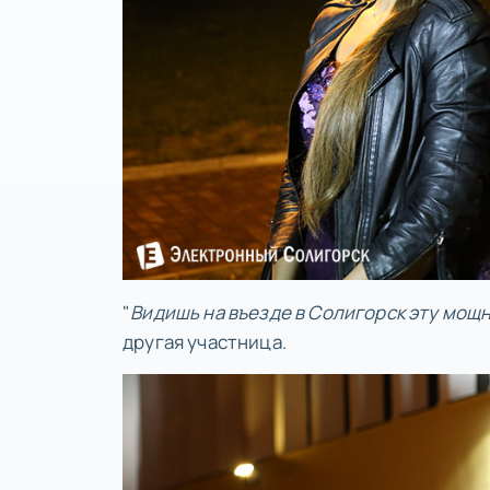
"
Видишь на въезде в Солигорск эту мощн
другая участница.