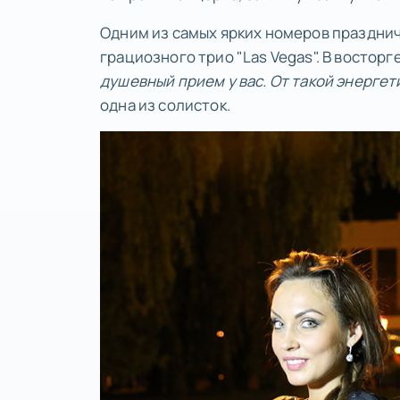
Одним из самых ярких номеров празднич
грациозного трио "Las Vegas". В восторг
душевный прием у вас. От такой энергети
одна из солисток.