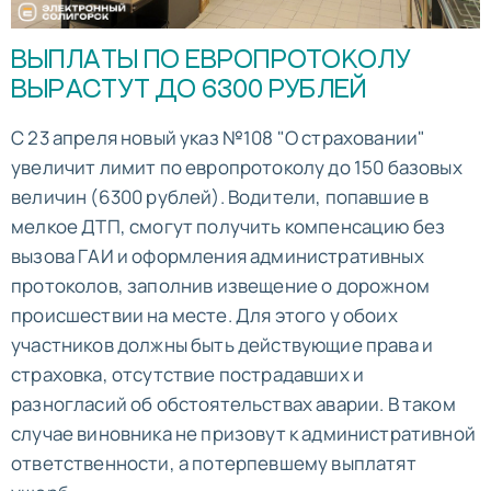
ВЫПЛАТЫ ПО ЕВРОПРОТОКОЛУ
ВЫРАСТУТ ДО 6300 РУБЛЕЙ
С 23 апреля новый указ №108 "О страховании"
увеличит лимит по европротоколу до 150 базовых
величин (6300 рублей). Водители, попавшие в
мелкое ДТП, смогут получить компенсацию без
вызова ГАИ и оформления административных
протоколов, заполнив извещение о дорожном
происшествии на месте. Для этого у обоих
участников должны быть действующие права и
страховка, отсутствие пострадавших и
разногласий об обстоятельствах аварии. В таком
случае виновника не призовут к административной
ответственности, а потерпевшему выплатят