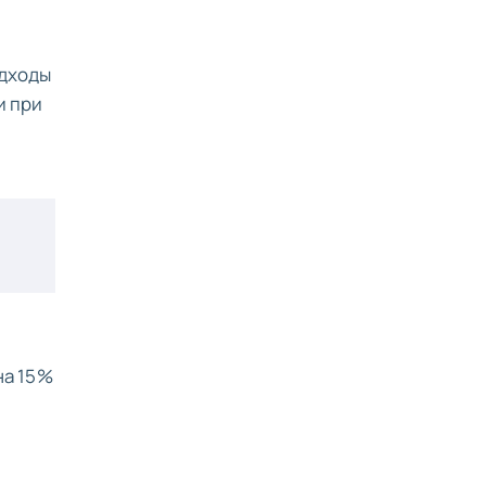
одходы
и при
на 15%