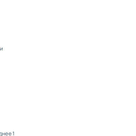
ри
днее 1