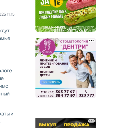
25 11:15
ждут
самые
алоге
ые
димо
чный
каты и
.