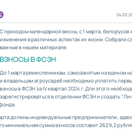
24.02.20
С приходом календарной весны, с 1 марта, белорусов 
изменения в различных аспектах их жизни. Собрали 
важные в нашем материале.
ВЗНОСЫ В ФСЗН
До 1 марта ремесленникам, самозанятым на едином н
и владельцам агроусадеб необходимо уплатить перв
взносы в ФСЗН за IV квартал 2024 г. Для этого необхо
зарегистрироваться в отделении ФСЗН и создать "Ли
 фонда.
марта должны индивидуальные предприниматели, адво
 то минимальная сумма взносов составит 2629,2 рубля