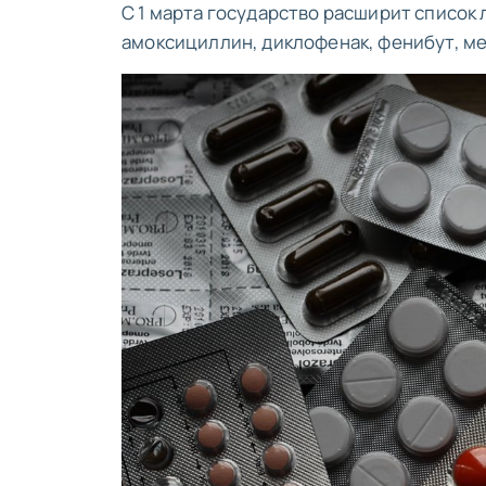
С 1 марта государство расширит список
амоксициллин, диклофенак, фенибут, ме