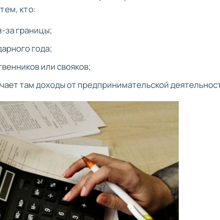
тем, кто:
з-за границы;
арного года;
твенников или свояков;
учает там доходы от предпринимательской деятельнос