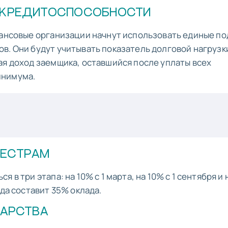
Е КРЕДИТОСПОСОБНОСТИ
нансовые организации начнут использовать единые п
в. Они будут учитывать показатель долговой нагрузк
ая доход заемщика, оставшийся после уплаты всех
инимума.
СЕСТРАМ
 в три этапа: на 10% с 1 марта, на 10% с 1 сентября и 
ода составит 35% оклада.
КАРСТВА