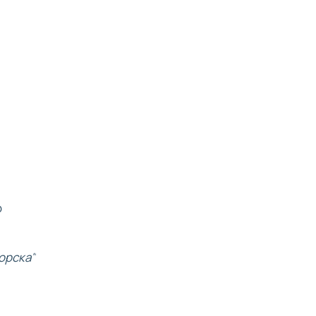
о
орска"