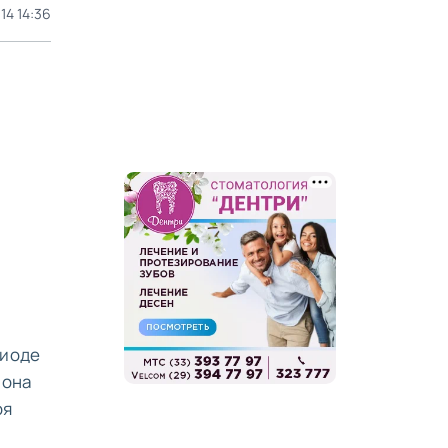
014 14:36
риоде
 она
ря