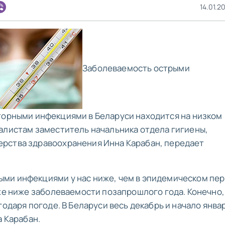
14.01.2
Заболеваемость острыми
орными инфекциями в Беларуси находится на низком
алистам заместитель начальника отдела гигиены,
рства здравоохранения Инна Карабан, передает
ми инфекциями у нас ниже, чем в эпидемическом пе
кже ниже заболеваемости позапрошлого года. Конечно,
годаря погоде. В Беларуси весь декабрь и начало янва
а Карабан.