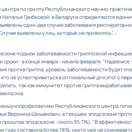
 центра по гриппу Республиканского научно-практич
 Натальи Грибковой, в Беларуси определяются един
в выявлены один-два случая заболевания респираторн
лучаи выявлены у лиц, которые не привились", -
дсезоне подъем заболеваемости гриппозной инфекци
 сроки - в конце января - начале февраля. "Надеемся,
ия против гриппа, уровень заболеваемости будет оч
, кто не успел привиться в оптимальный для этого пери
делать, так как иммунитет против гриппа вырабатывае
авила она.
 иммунопрофилактики Республиканского центра гиги
ья Вероника Шиманович, в текущем эпидсезоне прот
в прошлом эпидсезоне - около 35,7%). "В эффективнос
м году составила более 78%, никто уже не сомневаетс