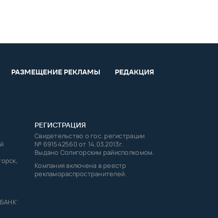
РАЗМЕЩЕНИЕ РЕКЛАМЫ
РЕДАКЦИЯ
РЕГИСТРАЦИЯ
Свидетельство о гос. регистрации
й
№ 691542560 от 14.03.2013г.
Выдано Солигорским райисполкомом.
горск,
Компания включена в реестр
рекламораспространителей.
 БАНК'