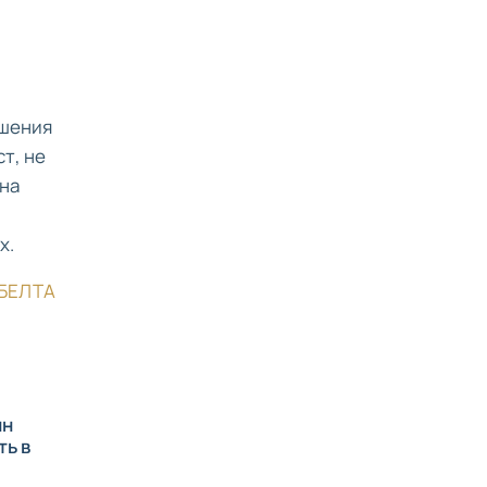
ышения
т, не
 на
х.
БЕЛТА
нн
ть в