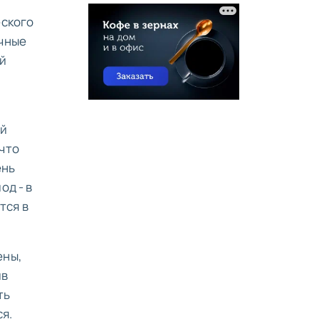
еского
ичные
ой
ей
 что
ень
од - в
тся в
ены,
ив
ть
я.