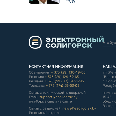
году
КОНТАКТНАЯ ИНФОРМАЦИЯ
НАШ А
Объявления:
+ 375 (29) 130-49-60
ул. Же
Реклама:
+ 375 (29) 129-62-63
"Восток
Реклама:
+ 375 (29 / 33) 617-12-12
г. Соли
Тел/факс:
+ 375 (174) 25-03-03
Республ
Связь с технической поддержкой:
пн-чт: с
Email:
support@esoligorsk.by
15:45,
или Форма связи на сайте
обед - с
Выходно
Связь с редакцией:
news@esoligorsk.by
Рекламный отдел: