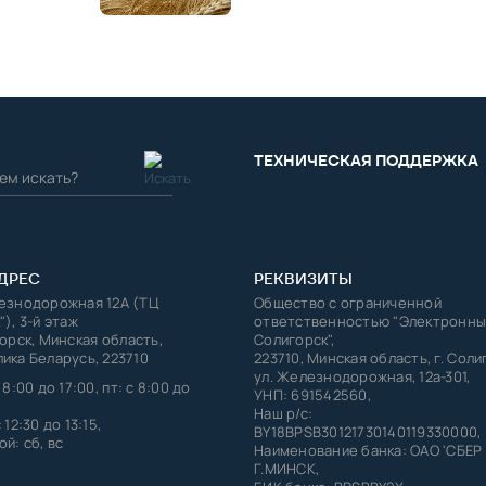
ТЕХНИЧЕСКАЯ ПОДДЕРЖКА
ДРЕС
РЕКВИЗИТЫ
лезнодорожная 12А (ТЦ
Общество с ограниченной
"), 3-й этаж
ответственностью "Электронны
горск, Минская область,
Солигорск",
ика Беларусь, 223710
223710, Минская область, г. Соли
ул. Железнодорожная, 12а-301,
 8:00 до 17:00, пт: с 8:00 до
УНП: 691542560,
Наш р/с:
 12:30 до 13:15,
BY18BPSB30121730140119330000,
й: сб, вс
Наименование банка: ОАО 'СБЕР
Г.МИНСК,