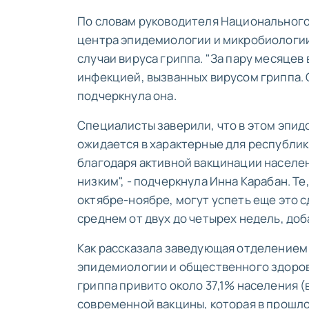
По словам руководителя Национального
центра эпидемиологии и микробиологии
случаи вируса гриппа. "За пару месяце
инфекцией, вызванных вирусом гриппа. С
подчеркнула она.
Специалисты заверили, что в этом эпи
ожидается в характерные для республики
благодаря активной вакцинации населен
низким", - подчеркнула Инна Карабан. Те
октябре-ноябре, могут успеть еще это с
среднем от двух до четырех недель, доб
Как рассказала заведующая отделением
эпидемиологии и общественного здоров
гриппа привито около 37,1% населения (
современной вакцины, которая в прошло