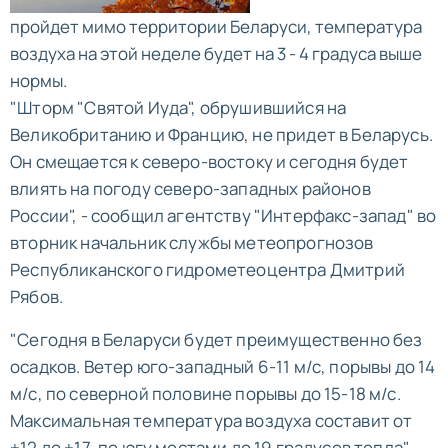
пройдет мимо территории Беларуси, температура
воздуха на этой неделе будет на 3 - 4 градуса выше
нормы.
"Шторм "Святой Иуда", обрушившийся на
Великобританию и Францию, не придет в Беларусь.
Он смещается к северо-востоку и сегодня будет
влиять на погоду северо-западных районов
России", - сообщил агентству "Интерфакс-запад" во
вторник начальник службы метеопрогнозов
Республиканского гидрометеоцентра Дмитрий
Рябов.
"Сегодня в Беларуси будет преимущественно без
осадков. Ветер юго-западный 6-11 м/с, порывы до 14
м/с, по северной половине порывы до 15-18 м/с.
Максимальная температура воздуха составит от
+12 до +17, по югу местами до 19 градусов тепла", -