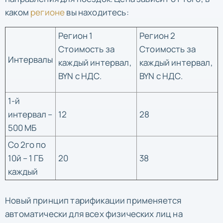
каком
регионе
вы находитесь:
Регион 1
Регион 2
Стоимость за
Стоимость за
Интервалы
каждый интервал,
каждый интервал,
BYN с НДС.
BYN с НДС.
1-й
интервал –
12
28
500 МБ
Со 2го по
10й – 1 ГБ
20
38
каждый
Новый принцип тарификации применяется
автоматически для всех физических лиц на