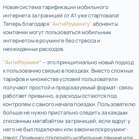
Новая система тарификации мобильного
интернета за границей от А1 уже стартовала!
Теперь благодаря
"АнтиРоумингу"
абоненты
компании могут пользоваться мобильным
интернетом в роуминге без стресса и
неожиданных расходов.
"АнтиРоуминг"
– это принципиально новый подход
к пользованию связью в поездках. Вместо сложных
тарифов и множества условий пользователи
получают простой и предсказуемый формат: связь
работает привычно, а расходы остаются под
контролем с самого начала поездки. Пользователю
больше не нужно пристально следить за каждым
списанным мегабайтом за границей, если вдруг у
него не был подключен или закончился роуминг-
пакет. Привычку отключать мобильные данные или