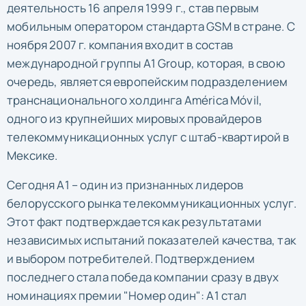
деятельность 16 апреля 1999 г., став первым
мобильным оператором стандарта GSM в стране. С
ноября 2007 г. компания входит в состав
международной группы A1 Group, которая, в свою
очередь, является европейским подразделением
транснационального холдинга América Móvil,
одного из крупнейших мировых провайдеров
телекоммуникационных услуг с штаб-квартирой в
Мексике.
Сегодня А1 – один из признанных лидеров
белорусского рынка телекоммуникационных услуг.
Этот факт подтверждается как результатами
независимых испытаний показателей качества, так
и выбором потребителей. Подтверждением
последнего стала победа компании сразу в двух
номинациях премии "Номер один": А1 стал