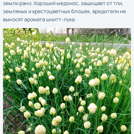
земли рано. Хороший медонос, защищает от тли,
земляных и крестоцветных блошек, вредители не
выносят аромата шнитт-лука.