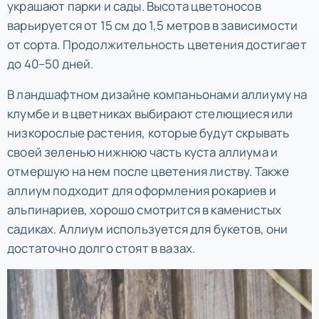
украшают парки и сады. Высота цветоносов
варьируется от 15 см до 1,5 метров в зависимости
от сорта. Продолжительность цветения достигает
до 40–50 дней.
В ландшафтном дизайне компаньонами аллиуму на
клумбе и в цветниках выбирают стелющиеся или
низкорослые растения, которые будут скрывать
своей зеленью нижнюю часть куста аллиума и
отмершую на нем после цветения листву. Также
аллиум подходит для оформления рокариев и
альпинариев, хорошо смотрится в каменистых
садиках. Аллиум используется для букетов, они
достаточно долго стоят в вазах.