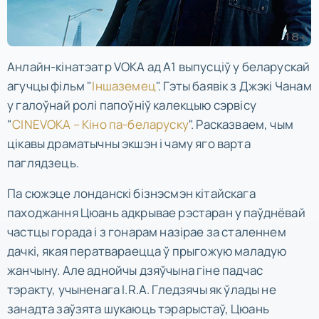
Анлайн-кінатэатр VOKA ад А1 выпусціў у беларускай
агучцы фільм "
Іншаземец
". Гэты баявік з Джэкі Чанам
у галоўнай ролі папоўніў калекцыю сэрвісу
"
CINEVOKA – Кіно па-беларуску
". Расказваем, чым
цікавы драматычны экшэн і чаму яго варта
паглядзець.
Па сюжэце лонданскі бізнэсмэн кітайскага
паходжання Цюань адкрывае рэстаран у паўднёвай
частцы горада і з гонарам назірае за сталеннем
дачкі, якая ператвараецца ў прыгожую маладую
жанчыну. Але аднойчы дзяўчына гіне падчас
тэракту, учыненага I.R.A. Гледзячы як ўлады не
занадта заўзята шукаюць тэрарыстаў, Цюань