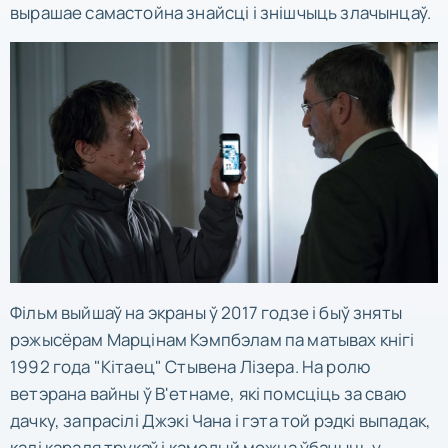
вырашае самастойна знайсці і знішчыць злачынцаў.
Фільм выйшаў на экраны ў 2017 годзе і быў зняты
рэжысёрам Марцінам Кэмпбэлам па матывах кнігі
1992 года "Кітаец" Стывена Лізера. На ролю
ветэрана вайны ў В'етнаме, які помсціць за сваю
дачку, запрасілі Джэкі Чана і гэта той рэдкі выпадак,
калі караля трукаў і камедый можна ўбачыць у