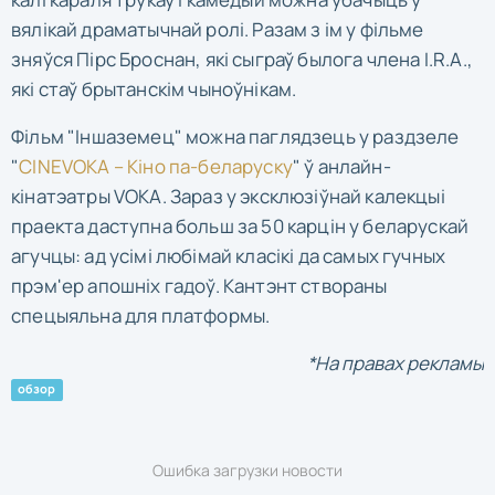
вялікай драматычнай ролі. Разам з ім у фільме
зняўся Пірс Броснан, які сыграў былога члена I.R.A.,
які стаў брытанскім чыноўнікам.
Фільм "Іншаземец" можна паглядзець у раздзеле
"
CINEVOKA – Кіно па-беларуску
" ў анлайн-
кінатэатры VOKA. Зараз у эксклюзіўнай калекцыі
праекта даступна больш за 50 карцін у беларускай
агучцы: ад усімі любімай класікі да самых гучных
прэм'ер апошніх гадоў. Кантэнт створаны
спецыяльна для платформы.
*На правах рекламы
обзор
Ошибка загрузки новости