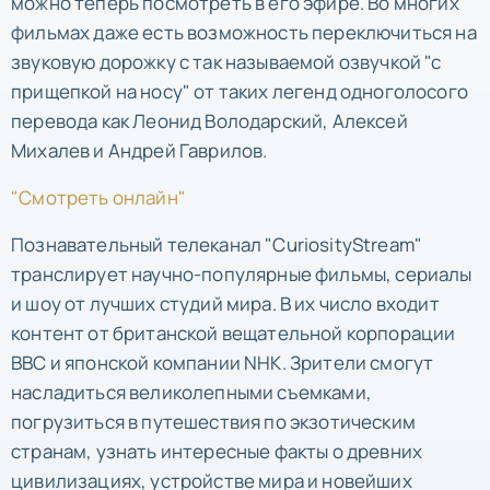
можно теперь посмотреть в его эфире. Во многих
фильмах даже есть возможность переключиться на
звуковую дорожку с так называемой озвучкой "с
прищепкой на носу" от таких легенд одноголосого
перевода как Леонид Володарский, Алексей
Михалев и Андрей Гаврилов.
"Смотреть онлайн"
Познавательный телеканал "СuriosityStream"
транслирует научно-популярные фильмы, сериалы
и шоу от лучших студий мира. В их число входит
контент от британской вещательной корпорации
BBC и японской компании NHK. Зрители смогут
насладиться великолепными съемками,
погрузиться в путешествия по экзотическим
странам, узнать интересные факты о древних
цивилизациях, устройстве мира и новейших