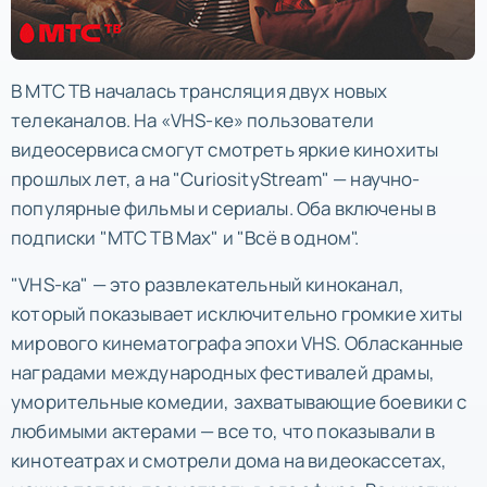
В МТС ТВ началась трансляция двух новых
телеканалов. На «VHS-ке» пользователи
видеосервиса смогут смотреть яркие кинохиты
прошлых лет, а на "СuriosityStream" — научно-
популярные фильмы и сериалы. Оба включены в
подписки "МТС ТВ Max" и "Всё в одном".
"VHS-ка" — это развлекательный киноканал,
который показывает исключительно громкие хиты
мирового кинематографа эпохи VHS. Обласканные
наградами международных фестивалей драмы,
уморительные комедии, захватывающие боевики с
любимыми актерами — все то, что показывали в
кинотеатрах и смотрели дома на видеокассетах,