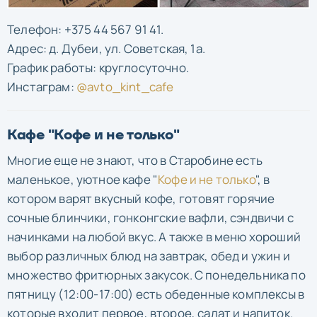
Телефон: +375 44 567 91 41.
Адрес: д. Дубеи, ул. Советская, 1а.
График работы: круглосуточно.
Инстаграм:
@avto_kint_cafe
Кафе "Кофе и не только"
Многие еще не знают, что в Старобине есть
маленькое, уютное кафе "
Кофе и не только
", в
котором варят вкусный кофе, готовят горячие
сочные блинчики, гонконгские вафли, сэндвичи с
начинками на любой вкус. А также в меню хороший
выбор различных блюд на завтрак, обед и ужин и
множество фритюрных закусок. С понедельника по
пятницу (12:00-17:00) есть обеденные комплексы в
которые входит первое, второе, салат и напиток.