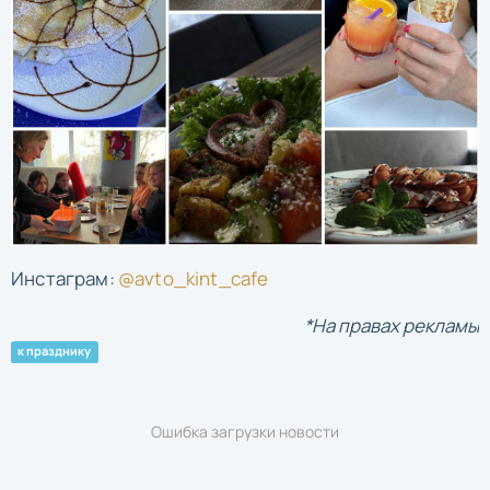
Инстаграм:
@avto_kint_cafe
*На правах рекламы
к празднику
Ошибка загрузки новости