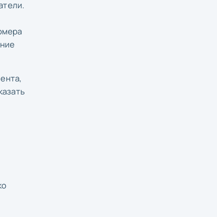
атели.
номера
ание
ента,
казать
ко