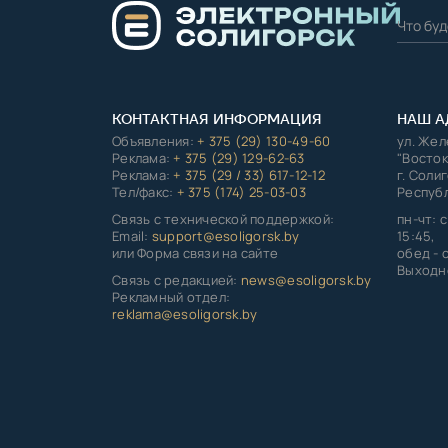
КОНТАКТНАЯ ИНФОРМАЦИЯ
НАШ А
Объявления:
+ 375 (29) 130-49-60
ул. Же
Реклама:
+ 375 (29) 129-62-63
"Восток
Реклама:
+ 375 (29 / 33) 617-12-12
г. Соли
Тел/факс:
+ 375 (174) 25-03-03
Республ
Связь с технической поддержкой:
пн-чт: с
Email:
support@esoligorsk.by
15:45,
или Форма связи на сайте
обед - с
Выходно
Связь с редакцией:
news@esoligorsk.by
Рекламный отдел:
reklama@esoligorsk.by