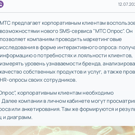
12.07.20
МТС предлагает корпоративным клиентам воспользо
возможностями нового SMS-сервиса "МТС Опрос". Он
позволяет компаниям проводить маркетинговые
исследования в форме интерактивного опроса: получ
информацию о потребностях и лояльности клиентов,
измерять уровень узнаваемости бренда, анализиров
качество собственных продуктов и услуг, а также про
HR-опросы своих сотрудников.
Опрос", корпоративным клиентам необходимо
. Далее компании в личном кабинете могут просматри
роса или анкетирования. Там же формируются и резул
ц и диаграмм.