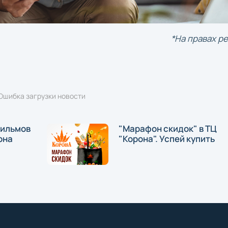
*На правах р
Ошибка загрузки новости
фильмов
"Марафон скидок" в ТЦ
она
"Корона". Успей купить