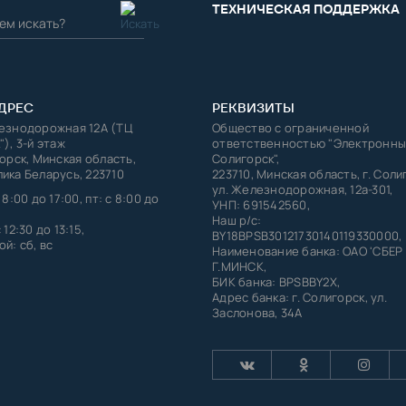
ТЕХНИЧЕСКАЯ ПОДДЕРЖКА
ДРЕС
РЕКВИЗИТЫ
лезнодорожная 12А (ТЦ
Общество с ограниченной
"), 3-й этаж
ответственностью "Электронны
горск, Минская область,
Солигорск",
ика Беларусь, 223710
223710, Минская область, г. Соли
ул. Железнодорожная, 12а-301,
 8:00 до 17:00, пт: с 8:00 до
УНП: 691542560,
Наш р/с:
 12:30 до 13:15,
BY18BPSB30121730140119330000,
й: сб, вс
Наименование банка: ОАО 'СБЕР
Г.МИНСК,
БИК банка: BPSBBY2X,
Адрес банка: г. Солигорск, ул.
Заслонова, 34А