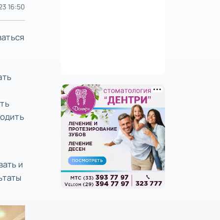
23 16:50
ваться
ать
ать
водить
вать и
ьтаты