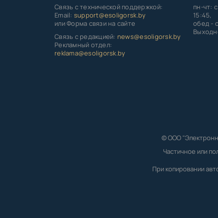
Связь с технической поддержкой:
пн-чт: с
Email:
support@esoligorsk.by
15:45,
или Форма связи на сайте
обед - с
Выходно
Связь с редакцией:
news@esoligorsk.by
Рекламный отдел:
reklama@esoligorsk.by
© ООО "Электронн
Частичное или по
При копировании авт