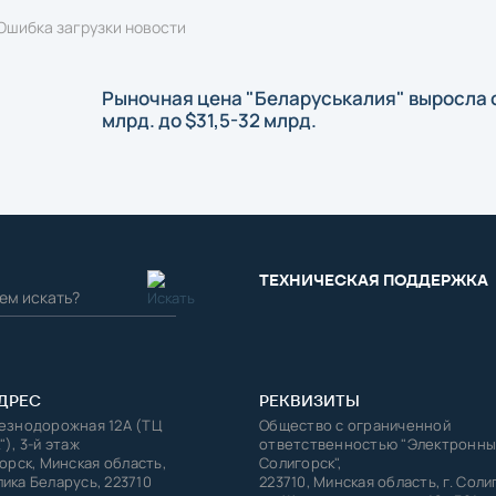
Ошибка загрузки новости
Рыночная цена "Беларуськалия" выросла 
млрд. до $31,5-32 млрд.
ТЕХНИЧЕСКАЯ ПОДДЕРЖКА
ДРЕС
РЕКВИЗИТЫ
лезнодорожная 12А (ТЦ
Общество с ограниченной
"), 3-й этаж
ответственностью "Электронны
горск, Минская область,
Солигорск",
ика Беларусь, 223710
223710, Минская область, г. Соли