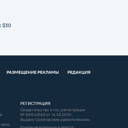
с $30
РАЗМЕЩЕНИЕ РЕКЛАМЫ
РЕДАКЦИЯ
РЕГИСТРАЦИЯ
Свидетельство о гос. регистрации
й
№ 691542560 от 14.03.2013г.
Выдано Солигорским райисполкомом.
горск,
Компания включена в реестр