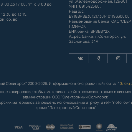
ул. Железнодорожная, 12а-301,
 8:00 до 17:00, пт: с 8:00 до
УНП: 691542560,
Наш р/с:
 12:30 до 13:15,
BY18BPSB30121730140119330000,
й: сб, вс
Наименование банка: ОАО 'СБЕР
Г.МИНСК,
БИК банка: BPSBBY2X,
Адрес банка: г. Солигорск, ул.
Заслонова, 34А
ый Солигорск" 2000-2026. Информационно-справочный портал "
Элект
лное копирование любых материалов сайта возможно только с письм
администрации ООО "Электронный Солигорск".
орских материалов запрещено использование атрибута rel="nofollow" и
кроме "Электронный Солигорск".