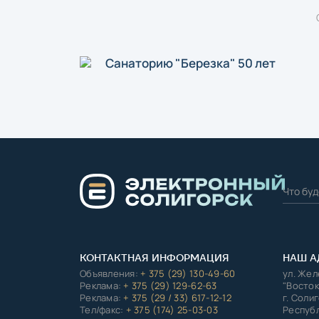
Санаторию "Березка" 50 лет
КОНТАКТНАЯ ИНФОРМАЦИЯ
НАШ А
Объявления:
+ 375 (29) 130-49-60
ул. Же
Реклама:
+ 375 (29) 129-62-63
"Восток
Реклама:
+ 375 (29 / 33) 617-12-12
г. Соли
Тел/факс:
+ 375 (174) 25-03-03
Республ