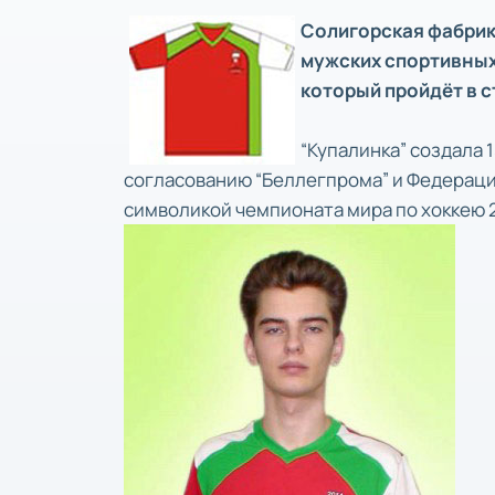
Солигорская фабрик
мужских спортивных
который пройдёт в с
“Купалинка” создала 
согласованию “Беллегпрома” и Федерации
символикой чемпионата мира по хоккею 2