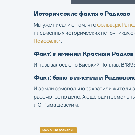
Исторические факты о Радково
Мы уже писали о том, что
фольварк Ратко
письменных исторических источниках о с
Новосёлки
.
Факт: в имении Красный Радков
И называлось оно Высокий Поплав. В 189
Факт: была в имении и Радковск
И земли самовольно захватили жители з
рассмотрено дело. А ещё один земельн
и С. Рымашевским.
Архивные раскопки