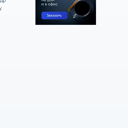
ндр
у