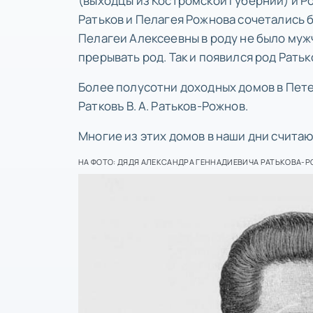
(выходцы из Костромской губернии) и Ро
Ратьков и Пелагея Рожнова сочетались б
Пелагеи Алексеевны в роду не было муж
прерывать род. Так и появился род Рать
Более полусотни доходных домов в Пет
Ратковъ В. А. Ратьков-Рожнов.
Многие из этих домов в наши дни счит
НА ФОТО: ДЯДЯ АЛЕКСАНДРА ГЕННАДИЕВИЧА РАТЬКОВА-РО