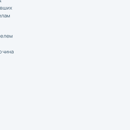
авших
елам
телем
о чина