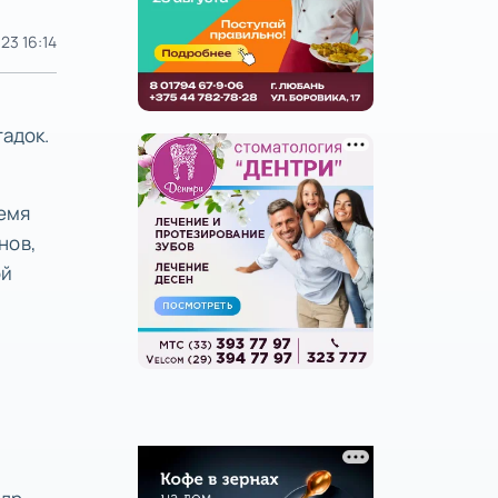
23 16:14
гадок.
ремя
нов,
ой