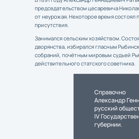
председательством цесаревича Николая
от неурожая. Некоторое время состоял
присутствия.
Занимался сельским хозяйством. Состо
дворянства, избирался гласным Рыбинск
собраний, почётным мировым судьей Рыб
действительного статского советника.
Справочно
Александр Ген
русский общест
IV Государстве
губернии.