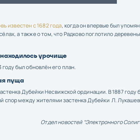
въ известен с 1682 года
, когда он впервые был упомян
ёлах, а также о том, что Радково поглотило деревень
 находилось урочище
3 году был обновлён его план.
ая пуща
астенка Дубейки Несвижской ординации. В 1887 году 
ый спор между жителями застенка Дубейки Л. Лукаше
Отдел новостей “Электронного Солиг