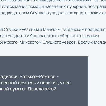
 для оказания помощи населению губерний, пострад
 председателем Слуцкого уездного по крестьянским д
ял Слуцким уездным и Минским губернским предводи
ого уездного и Ярославского губернского земских
инского, Минского и Слуцкого уездов. Дослужился д
надиевич Ратьков-Рожнов –
венный деятель и политик, член
нной думы от Ярославской