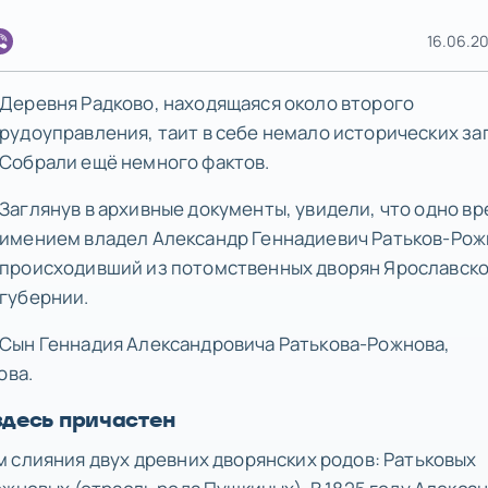
16.06.20
Деревня Радково, находящаяся около второго
рудоуправления, таит в себе немало исторических за
Собрали ещё немного фактов.
Заглянув в архивные документы, увидели, что одно в
имением владел Александр Геннадиевич Ратьков-Рож
происходивший из потомственных дворян Ярославск
губернии.
Сын Геннадия Александровича Ратькова-Рожнова,
ова.
здесь причастен
 слияния двух древних дворянских родов: Ратьковых