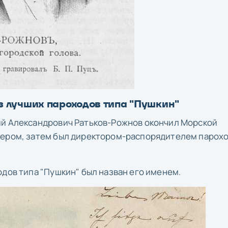
з лучших пароходов типа "Пушкин"
ий Александрович Ратьков-Рожнов окончил Морской
цером, затем был директором-распорядителем парох
одов типа "Пушкин" был назван его именем.