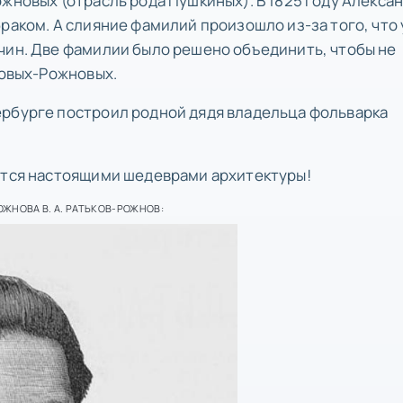
жновых (отрасль рода Пушкиных). В 1825 году Алекса
раком. А слияние фамилий произошло из-за того, что 
чин. Две фамилии было решено объединить, чтобы не
ковых-Рожновых.
ербурге построил родной дядя владельца фольварка
аются настоящими шедеврами архитектуры!
ЖНОВА В. А. РАТЬКОВ-РОЖНОВ: