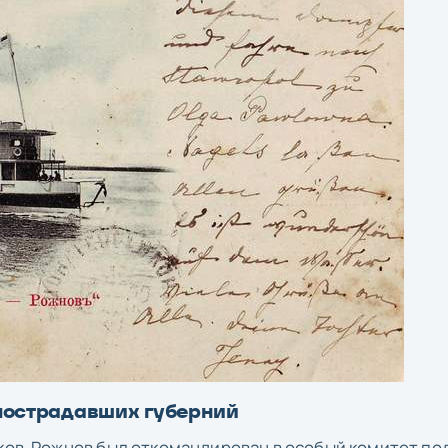
пострадавших губерний
ьков-Рожнов был откомандирован в особый комитет по