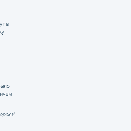
ут в
ку
было
вичем
орска”