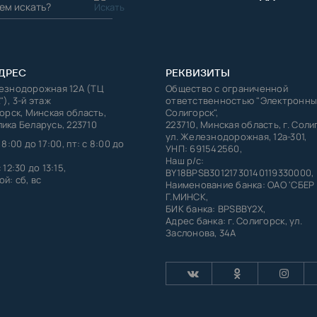
ДРЕС
РЕКВИЗИТЫ
лезнодорожная 12А (ТЦ
Общество с ограниченной
"), 3-й этаж
ответственностью "Электронны
горск, Минская область,
Солигорск",
ика Беларусь, 223710
223710, Минская область, г. Соли
ул. Железнодорожная, 12а-301,
 8:00 до 17:00, пт: с 8:00 до
УНП: 691542560,
Наш р/с:
 12:30 до 13:15,
BY18BPSB30121730140119330000,
й: сб, вс
Наименование банка: ОАО 'СБЕР
Г.МИНСК,
БИК банка: BPSBBY2X,
Адрес банка: г. Солигорск, ул.
Заслонова, 34А