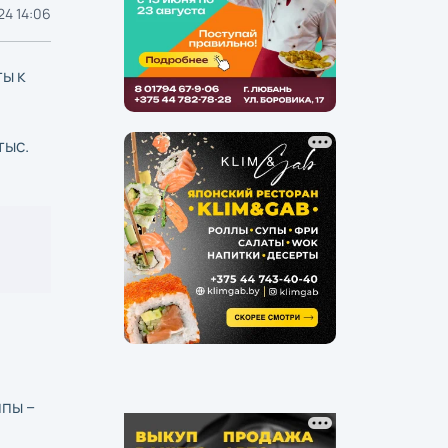
24 14:06
ы к
тыс.
ппы –