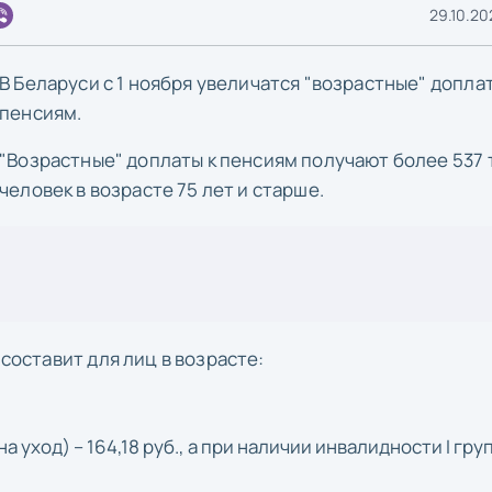
29.10.20
В Беларуси с 1 ноября увеличатся "возрастные" доплат
пенсиям.
"Возрастные" доплаты к пенсиям получают более 537 
человек в возрасте 75 лет и старше.
 составит для лиц в возрасте:
а уход) – 164,18 руб., а при наличии инвалидности I гру