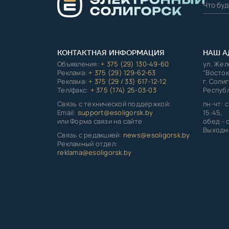
КОНТАКТНАЯ ИНФОРМАЦИЯ
НАШ А
Объявления:
+ 375 (29) 130-49-60
ул. Же
Реклама:
+ 375 (29) 129-62-63
"Восток
Реклама:
+ 375 (29 / 33) 617-12-12
г. Соли
Тел/факс:
+ 375 (174) 25-03-03
Республ
Связь с технической поддержкой:
пн-чт: с
Email:
support@esoligorsk.by
15:45,
или Форма связи на сайте
обед - с
Выходно
Связь с редакцией:
news@esoligorsk.by
Рекламный отдел:
reklama@esoligorsk.by