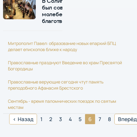
В Солигорске
был совершен
молебен о
благотворителях
Митрополит Павел: образование новых епархий БПЦ
делает епископов ближе к народу
Православные празднуют Введение во храм Пресвятой
Богородицы
Православные верующие сегодня чтут память
преподобного Афанасия Брестского
Сентябрь - время паломнических поездок по святым
местам
Назад
1
2
3
4
5
6
7
8
Вперёд