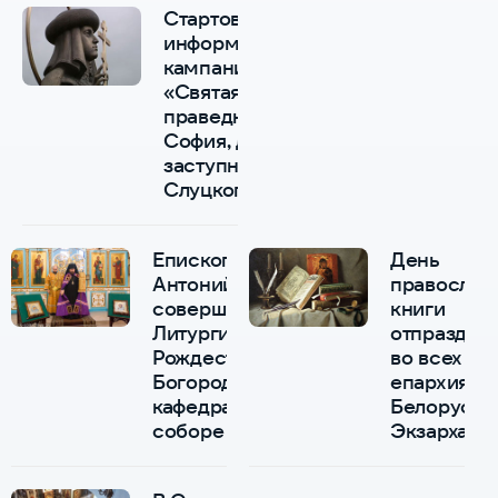
Cтартовала
информационная
кампания
«Святая
праведная
София, духовная
заступница
Слуцкого края»
Епископ
День
Антоний
православ
совершил
книги
Литургию в
отпраздну
Рождество-
во всех
Богородичном
епархиях
кафедральном
Белорусск
соборе
Экзархата