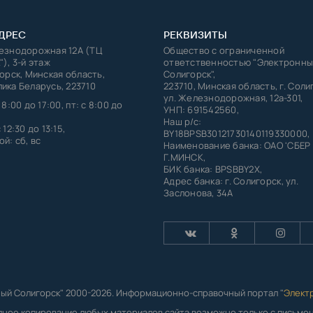
ДРЕС
РЕКВИЗИТЫ
лезнодорожная 12А (ТЦ
Общество с ограниченной
"), 3-й этаж
ответственностью "Электронны
горск, Минская область,
Солигорск",
ика Беларусь, 223710
223710, Минская область, г. Соли
ул. Железнодорожная, 12а-301,
 8:00 до 17:00, пт: с 8:00 до
УНП: 691542560,
Наш р/с:
 12:30 до 13:15,
BY18BPSB30121730140119330000,
й: сб, вс
Наименование банка: ОАО 'СБЕР
Г.МИНСК,
БИК банка: BPSBBY2X,
Адрес банка: г. Солигорск, ул.
Заслонова, 34А
ый Солигорск" 2000-2026. Информационно-справочный портал "
Элект
лное копирование любых материалов сайта возможно только с письм