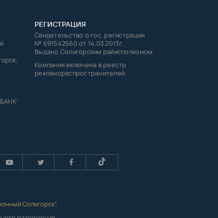
РЕГИСТРАЦИЯ
Свидетельство о гос. регистрации
й
№ 691542560 от 14.03.2013г.
Выдано Солигорским райисполкомом.
горск,
Компания включена в реестр
рекламораспространителей.
 БАНК'
ронный Солигорск"
.
енного разрешения