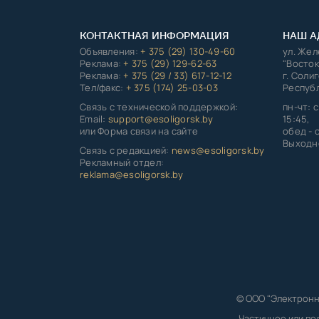
КОНТАКТНАЯ ИНФОРМАЦИЯ
НАШ А
Объявления:
+ 375 (29) 130-49-60
ул. Же
Реклама:
+ 375 (29) 129-62-63
"Восток
Реклама:
+ 375 (29 / 33) 617-12-12
г. Соли
Тел/факс:
+ 375 (174) 25-03-03
Республ
Связь с технической поддержкой:
пн-чт: с
Email:
support@esoligorsk.by
15:45,
или Форма связи на сайте
обед - с
Выходно
Связь с редакцией:
news@esoligorsk.by
Рекламный отдел:
reklama@esoligorsk.by
© ООО "Электронн
Частичное или по