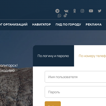
ОГ ОРГАНИЗАЦИЙ
НАВИГАТОР
ГИД ПО ГОРОДУ
РЕКЛАМА
По логину и паролю
По номеру телеф
олигорск!
обходимо