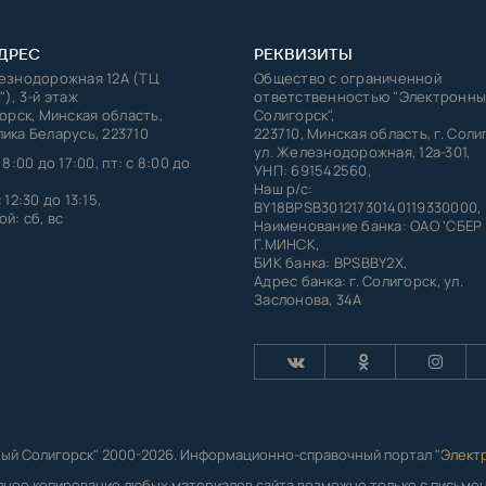
ДРЕС
РЕКВИЗИТЫ
лезнодорожная 12А (ТЦ
Общество с ограниченной
"), 3-й этаж
ответственностью "Электронны
горск, Минская область,
Солигорск",
ика Беларусь, 223710
223710, Минская область, г. Соли
ул. Железнодорожная, 12а-301,
 8:00 до 17:00, пт: с 8:00 до
УНП: 691542560,
Наш р/с:
 12:30 до 13:15,
BY18BPSB30121730140119330000,
й: сб, вс
Наименование банка: ОАО 'СБЕР
Г.МИНСК,
БИК банка: BPSBBY2X,
Адрес банка: г. Солигорск, ул.
Заслонова, 34А
ый Солигорск" 2000-2026. Информационно-справочный портал "
Элект
лное копирование любых материалов сайта возможно только с письм