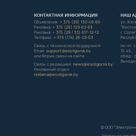
КОНТАКТНАЯ ИНФОРМАЦИЯ
НАШ А
Объявления:
+ 375 (29) 130-49-60
ул. Же
Реклама:
+ 375 (29) 129-62-63
"Восток
Реклама:
+ 375 (29 / 33) 617-12-12
г. Соли
Тел/факс:
+ 375 (174) 25-03-03
Республ
Связь с технической поддержкой:
пн-чт: с
Email:
support@esoligorsk.by
15:45,
или Форма связи на сайте
обед - с
Выходно
Связь с редакцией:
news@esoligorsk.by
Рекламный отдел:
reklama@esoligorsk.by
© ООО "Электронн
Частичное или по