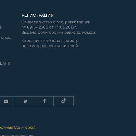
РЕГИСТРАЦИЯ
Свидетельство о гос. регистрации
й
№ 691542560 от 14.03.2013г.
Выдано Солигорским райисполкомом.
горск,
Компания включена в реестр
рекламораспространителей.
 БАНК'
ронный Солигорск"
.
енного разрешения