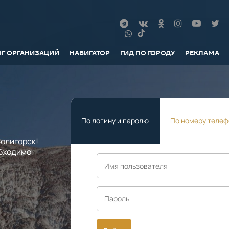
ОГ ОРГАНИЗАЦИЙ
НАВИГАТОР
ГИД ПО ГОРОДУ
РЕКЛАМА
По логину и паролю
По номеру телеф
олигорск!
обходимо