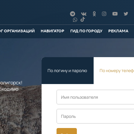
ОГ ОРГАНИЗАЦИЙ
НАВИГАТОР
ГИД ПО ГОРОДУ
РЕКЛАМА
По логину и паролю
По номеру телеф
олигорск!
обходимо