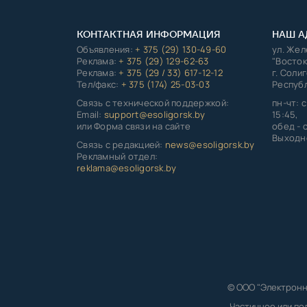
КОНТАКТНАЯ ИНФОРМАЦИЯ
НАШ А
Объявления:
+ 375 (29) 130-49-60
ул. Же
Реклама:
+ 375 (29) 129-62-63
"Восток
Реклама:
+ 375 (29 / 33) 617-12-12
г. Соли
Тел/факс:
+ 375 (174) 25-03-03
Республ
Связь с технической поддержкой:
пн-чт: с
Email:
support@esoligorsk.by
15:45,
или Форма связи на сайте
обед - с
Выходно
Связь с редакцией:
news@esoligorsk.by
Рекламный отдел:
reklama@esoligorsk.by
© ООО "Электронн
Частичное или по