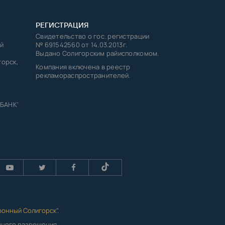
РЕГИСТРАЦИЯ
Свидетельство о гос. регистрации
й
№ 691542560 от 14.03.2013г.
Выдано Солигорским райисполкомом.
горск,
Компания включена в реестр
рекламораспространителей.
 БАНК'
ронный Солигорск"
.
енного разрешения