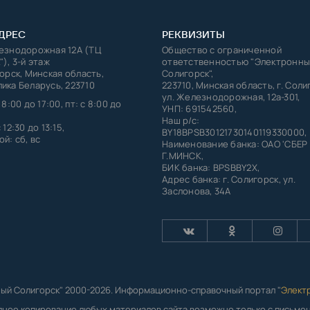
ДРЕС
РЕКВИЗИТЫ
лезнодорожная 12А (ТЦ
Общество с ограниченной
"), 3-й этаж
ответственностью "Электронны
горск, Минская область,
Солигорск",
ика Беларусь, 223710
223710, Минская область, г. Соли
ул. Железнодорожная, 12а-301,
 8:00 до 17:00, пт: с 8:00 до
УНП: 691542560,
Наш р/с:
 12:30 до 13:15,
BY18BPSB30121730140119330000,
й: сб, вс
Наименование банка: ОАО 'СБЕР
Г.МИНСК,
БИК банка: BPSBBY2X,
Адрес банка: г. Солигорск, ул.
Заслонова, 34А
ый Солигорск" 2000-2026. Информационно-справочный портал "
Элект
лное копирование любых материалов сайта возможно только с письм