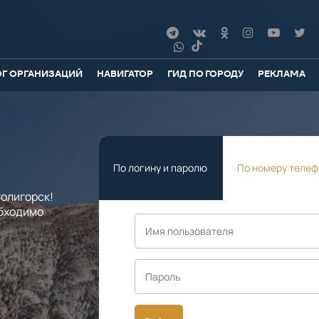
ОГ ОРГАНИЗАЦИЙ
НАВИГАТОР
ГИД ПО ГОРОДУ
РЕКЛАМА
По логину и паролю
По номеру телеф
олигорск!
обходимо