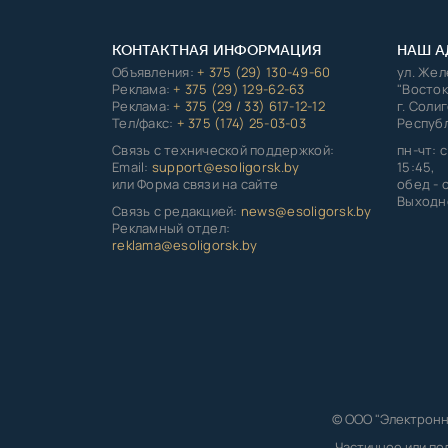
КОНТАКТНАЯ ИНФОРМАЦИЯ
НАШ А
Объявления:
+ 375 (29) 130-49-60
ул. Же
Реклама:
+ 375 (29) 129-62-63
"Восток
Реклама:
+ 375 (29 / 33) 617-12-12
г. Соли
Тел/факс:
+ 375 (174) 25-03-03
Республ
Связь с технической поддержкой:
пн-чт: с
Email:
support@esoligorsk.by
15:45,
или Форма связи на сайте
обед - с
Выходно
Связь с редакцией:
news@esoligorsk.by
Рекламный отдел:
reklama@esoligorsk.by
© ООО "Электронн
Частичное или по