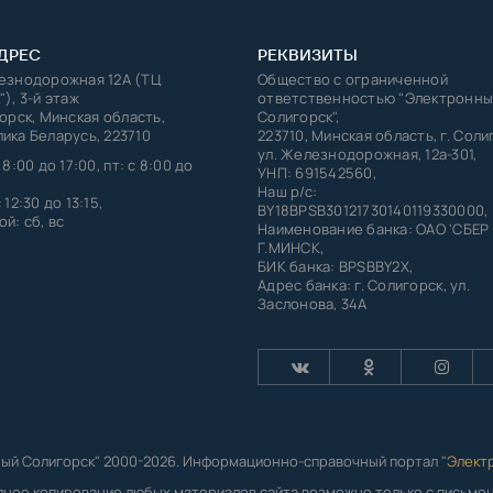
ДРЕС
РЕКВИЗИТЫ
лезнодорожная 12А (ТЦ
Общество с ограниченной
"), 3-й этаж
ответственностью "Электронны
горск, Минская область,
Солигорск",
ика Беларусь, 223710
223710, Минская область, г. Соли
ул. Железнодорожная, 12а-301,
 8:00 до 17:00, пт: с 8:00 до
УНП: 691542560,
Наш р/с:
 12:30 до 13:15,
BY18BPSB30121730140119330000,
й: сб, вс
Наименование банка: ОАО 'СБЕР
Г.МИНСК,
БИК банка: BPSBBY2X,
Адрес банка: г. Солигорск, ул.
Заслонова, 34А
ый Солигорск" 2000-2026. Информационно-справочный портал "
Элект
лное копирование любых материалов сайта возможно только с письм