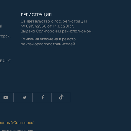
РЕГИСТРАЦИЯ
Свидетельство о гос. регистрации
й
№ 691542560 от 14.03.2013г.
Выдано Солигорским райисполкомом.
горск,
Компания включена в реестр
рекламораспространителей.
 БАНК'
ронный Солигорск"
.
енного разрешения