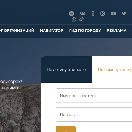
ОГ ОРГАНИЗАЦИЙ
НАВИГАТОР
ГИД ПО ГОРОДУ
РЕКЛАМА
По логину и паролю
По номеру телеф
олигорск!
обходимо