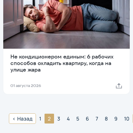
Не кондиционером единым: 6 рабочих
способов охладить квартиру, когда на
улице жара
01 августа 2026
Назад
1
2
3
4
5
6
7
8
9
10