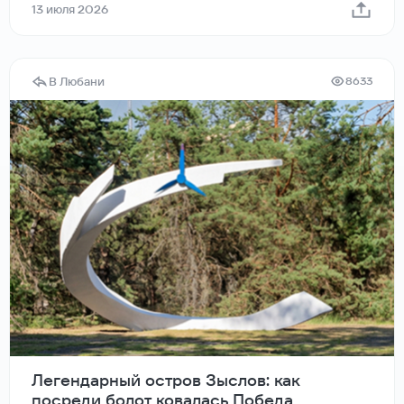
13 июля 2026
В Любани
8633
Легендарный остров Зыслов: как
посреди болот ковалась Победа