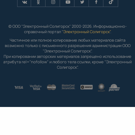
© ООО "Электронный Солигорск" 2000-2026. Информационно-
справочный портал "
Электронный Солигорск"
.
Частичное или полное копирование любых материалов сайта
возможно только с письменного разрешения администрации ООО
"Электронный Солигорск".
При копировании авторских материалов запрещено использование
атрибута rel="nofollow" и любого тела ссылки, кроме "Электронный
Солигорск".