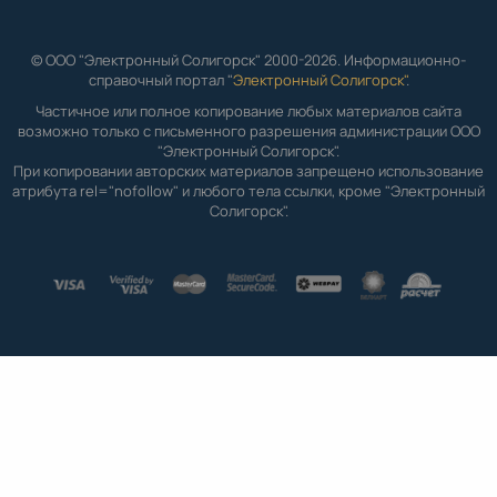
© ООО "Электронный Солигорск" 2000-2026. Информационно-
справочный портал "
Электронный Солигорск"
.
Частичное или полное копирование любых материалов сайта
возможно только с письменного разрешения администрации ООО
"Электронный Солигорск".
При копировании авторских материалов запрещено использование
атрибута rel="nofollow" и любого тела ссылки, кроме "Электронный
Солигорск".