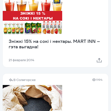
Знiжкi 15% на сокi i нектары. MART INN –
гэта выгадна!
21 февраля 2014
В Солигорске
1194