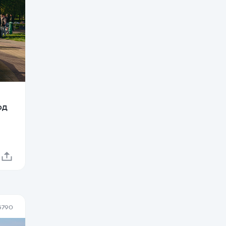
од
5790