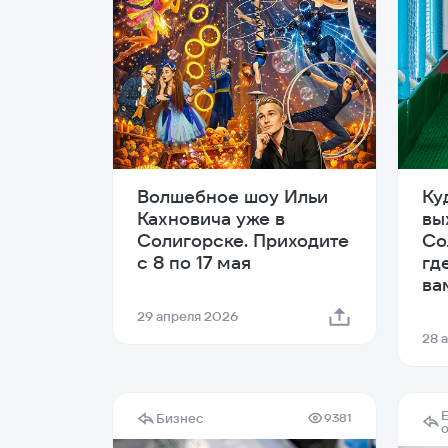
Волшебное шоу Ильи
Ку
Кахновича уже в
вы
Солигорске. Приходите
Со
с 8 по 17 мая
гд
ва
29 апреля 2026
28 
Бизнес
9381