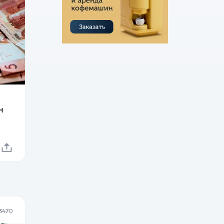
н
3470