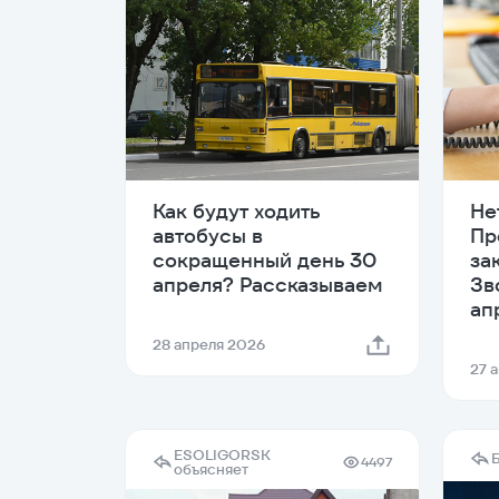
Как будут ходить
Не
автобусы в
Пр
сокращенный день 30
за
апреля? Рассказываем
Зв
ап
28 апреля 2026
27 
ESOLIGORSK
4497
объясняет