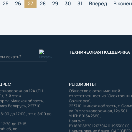
25
26
27
28
29
30
31
Вперёд
В коне
ТЕХНИЧЕСКАЯ ПОДДЕРЖКА
ДРЕС
РЕКВИЗИТЫ
лезнодорожная 12А (ТЦ
Общество с ограниченной
"), 3-й этаж
ответственностью "Электронны
горск, Минская область,
Солигорск",
ика Беларусь, 223710
223710, Минская область, г. Соли
ул. Железнодорожная, 12а-301,
 8:00 до 17:00, пт: с 8:00 до
УНП: 691542560,
Наш р/с:
 12:30 до 13:15,
BY18BPSB30121730140119330000,
й: сб, вс
Наименование банка: ОАО 'СБЕР