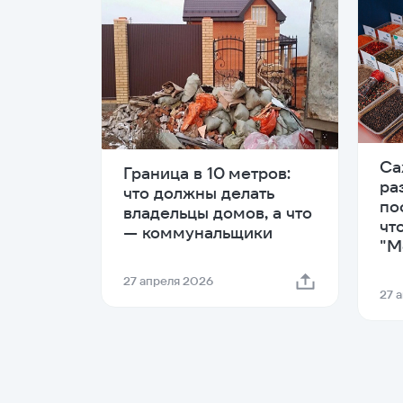
Са
Граница в 10 метров:
ра
что должны делать
по
владельцы домов, а что
чт
— коммунальщики
"М
27 апреля 2026
27 