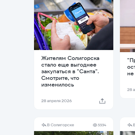
Жителям Солигорска
"П
стало еще выгоднее
ос
закупаться в "Санта".
не
Смотрите, что
изменилось
28 
28 апреля 2026
В Солигорске
3334