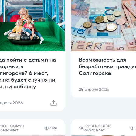
да пойти с детьми на
Возможность для
ходных в
безработных гражда
лигорске? 6 мест,
Солигорска
е не будет скучно ни
м, ни ребенку
28 апреля 2026
апреля 2026
ESOLIGORSK
ESOLIGORSK
3126
объясняет
объясняет