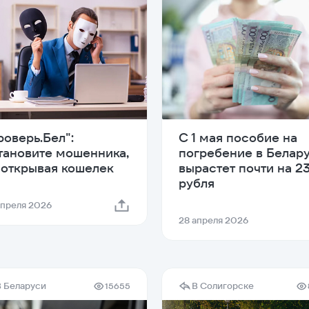
роверь.Бел":
С 1 мая пособие на
тановите мошенника,
погребение в Белар
 открывая кошелек
вырастет почти на 2
рубля
апреля 2026
28 апреля 2026
В Беларуси
В Солигорске
15655