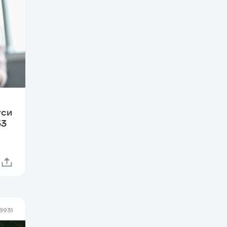
уси
33
8931