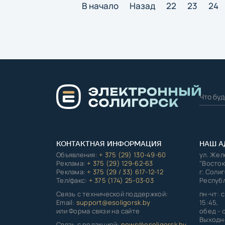
В начало
Назад
22
23
24
КОНТАКТНАЯ ИНФОРМАЦИЯ
НАШ А
Объявления:
+ 375 (29) 130-49-60
ул. Же
Реклама:
+ 375 (29) 129-62-63
"Восток
Реклама:
+ 375 (29 / 33) 617-12-12
г. Соли
Тел/факс:
+ 375 (174) 25-03-03
Республ
Связь с технической поддержкой:
пн-чт: с
Email:
support@esoligorsk.by
15:45,
или Форма связи на сайте
обед - с
Выходно
Связь с редакцией:
news@esoligorsk.by