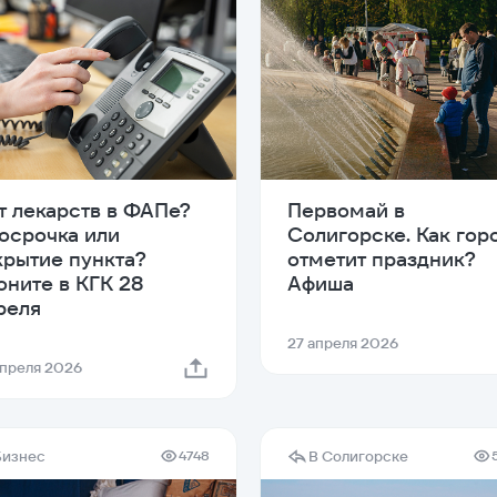
т лекарств в ФАПе?
Первомай в
осрочка или
Солигорске. Как гор
крытие пункта?
отметит праздник?
оните в КГК 28
Афиша
реля
27 апреля 2026
апреля 2026
Бизнес
В Солигорске
4748