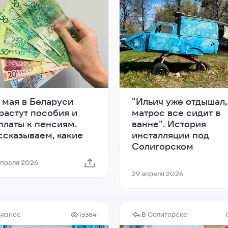
1 мая в Беларуси
"Ильич уже отдышал,
растут пособия и
матрос все сидит в
платы к пенсиям.
ванне". История
ссказываем, какие
инсталляции под
Солигорском
апреля 2026
29 апреля 2026
Бизнес
В Солигорске
13384