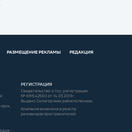
ц
РАЗМЕЩЕНИЕ РЕКЛАМЫ
РЕДАКЦИЯ
РЕГИСТРАЦИЯ
Свидетельство о гос. регистрации
й
№ 691542560 от 14.03.2013г.
Выдано Солигорским райисполкомом.
горск,
Компания включена в реестр
рекламораспространителей.
 БАНК'