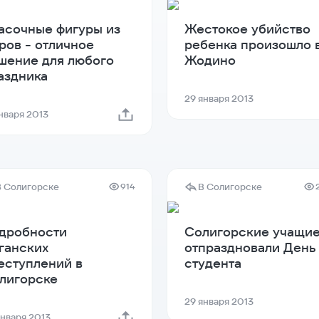
асочные фигуры из
Жестокое убийство
ров - отличное
ребенка произошло 
шение для любого
Жодино
аздника
29 января 2013
января 2013
В Солигорске
В Солигорске
914
дробности
Солигорские учащи
ганских
отпраздновали День
еступлений в
студента
лигорске
29 января 2013
января 2013