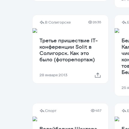
В Солигорске
2635
Третье пришествие IT-
Бе
конференции Solit в
Ка
Солигорск. Как это
чи
было (фоторепортаж)
ко
то
Бе
28 января 2013
25 
Спорт
457
Волейболист Шахтера
Ба