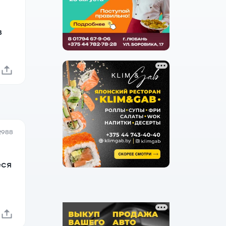
в
2988
еся