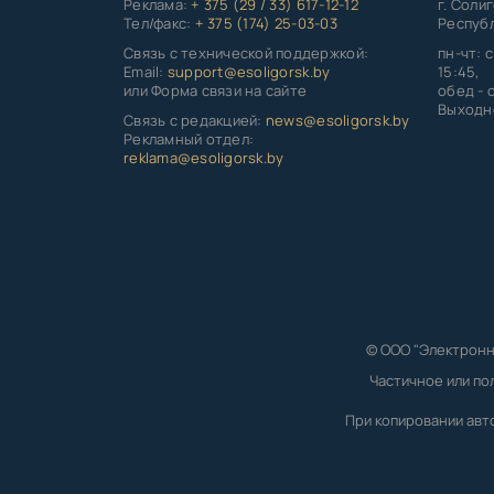
Реклама:
+ 375 (29 / 33) 617-12-12
г. Соли
Тел/факс:
+ 375 (174) 25-03-03
Республ
Связь с технической поддержкой:
пн-чт: с
Email:
support@esoligorsk.by
15:45,
или Форма связи на сайте
обед - с
Выходно
Связь с редакцией:
news@esoligorsk.by
Рекламный отдел:
reklama@esoligorsk.by
© ООО "Электронн
Частичное или по
При копировании авт