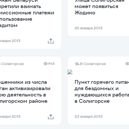
претили взимать
может появиться
миссионные платежи
Жодино
 пользование
едитом
25 января 2013
января 2013
В Солигорске
В Солигорске
943
шенники из числа
Пункт горячего пита
ган активизировали
для бездомных и
ою деятельность в
нуждающихся работ
лигорском районе
в Солигорске
января 2013
23 января 2013