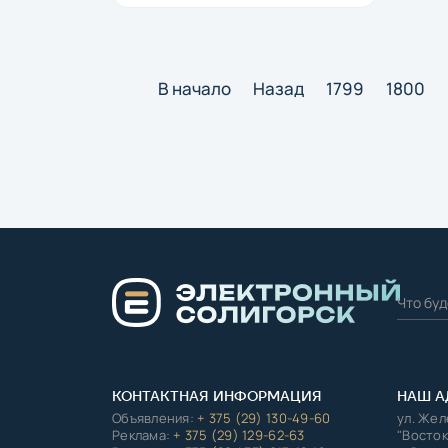
В начало
Назад
1799
1800
КОНТАКТНАЯ ИНФОРМАЦИЯ
НАШ А
Объявления:
+ 375 (29) 130-49-60
ул. Же
Реклама:
+ 375 (29) 129-62-63
"Восток