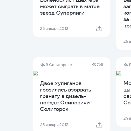
может сыграть в матче
за
звезд Суперлиги
ко
за
кр
25 января 2013
25 
В Солигорске
763
Двое хулиганов
Мо
грозились взорвать
цы
гранату в дизель-
св
поезде Осиповичи-
Со
Солигорск
24 
25 января 2013