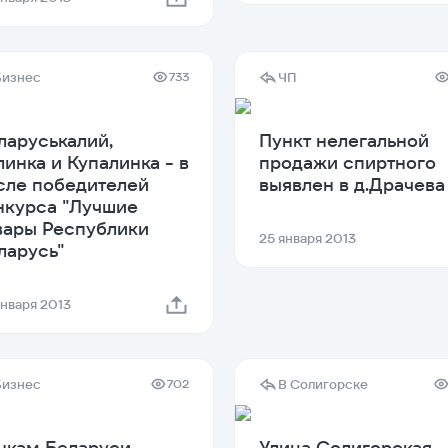
Бизнес
ЧП
733
ларуськалий,
Пункт нелегальной
линка и Купалинка - в
продажи спиртного
сле победителей
выявлен в д.Драчева
нкурса "Лучшие
вары Республики
25 января 2013
ларусь"
января 2013
Бизнес
В Солигорске
702
нкам Беларуси
Улица Солигорская