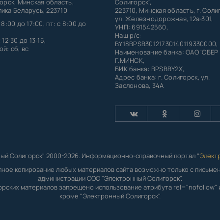
горск, Минская область,
Солигорск",
ика Беларусь, 223710
223710, Минская область, г. Соли
ул. Железнодорожная, 12а-301,
 8:00 до 17:00, пт: с 8:00 до
УНП: 691542560,
Наш р/с:
 12:30 до 13:15,
BY18BPSB30121730140119330000,
й: сб, вс
Наименование банка: ОАО 'СБЕР
Г.МИНСК,
БИК банка: BPSBBY2X,
Адрес банка: г. Солигорск, ул.
Заслонова, 34А
ый Солигорск" 2000-2026. Информационно-справочный портал "
Элект
лное копирование любых материалов сайта возможно только с письм
администрации ООО "Электронный Солигорск".
орских материалов запрещено использование атрибута rel="nofollow" и
кроме "Электронный Солигорск".