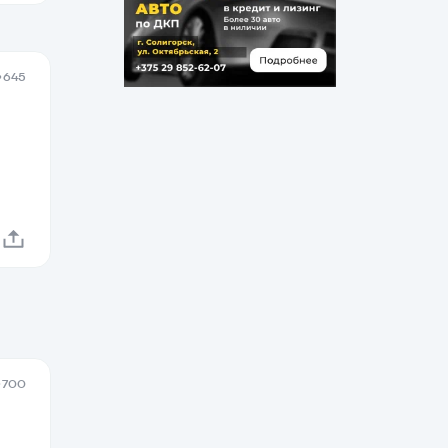
645
700