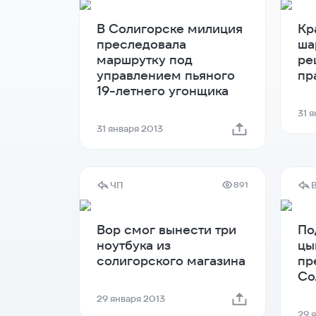
В Солигорске милиция
Кр
преследовала
ша
маршрутку под
ре
управлением пьяного
пр
19-летнего угонщика
31 
31 января 2013
ЧП
891
Вор смог вынести три
По
ноутбука из
цы
солигорского магазина
пр
Со
29 января 2013
29 