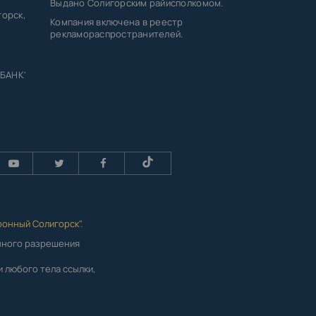
Выдано Солигорским райисполкомом.
горск,
Компания включена в реестр
рекламораспространителей.
 БАНК'
ронный Солигорск"
.
енного разрешения
 любого тела ссылки,