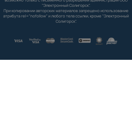
"Электронный Солигорск".
При копировании авторских материалов запрещено использование
атрибута rel="nofollow" и любого тела ссылки, кроме "Электронный
Солигорск".