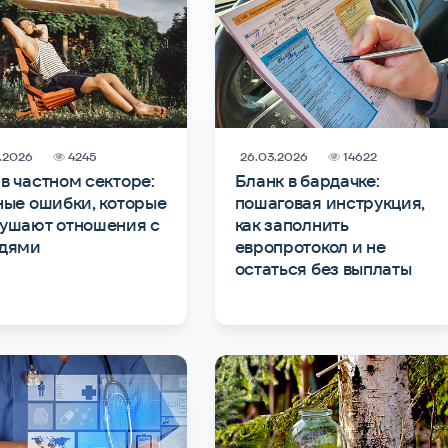
.2026
4245
26.03.2026
14622
в частном секторе:
Бланк в бардачке:
ные ошибки, которые
пошаговая инструкция,
ушают отношения с
как заполнить
едями
европротокол и не
остаться без выплаты