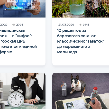
.2026
2963
21.03.2026
6148
медицинская
10 рецептов из
рия — в "цифре":
березового сока: от
горская ЦРБ
классических "закаток"
лючается к единой
до мороженого и
форме
маринада