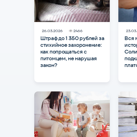
26.03.2026
2466
23.03
Штраф до 1 350 рублей за
Вся 
стихийное захоронение:
исто
как попрощаться с
Соли
питомцем, не нарушая
подк
закон?
плат