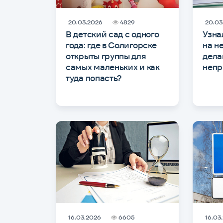
20.03.2026
4829
20.03
В детский сад с одного
Узна
года: где в Солигорске
на н
открыты группы для
дела
самых маленьких и как
непр
туда попасть?
16.03.2026
6605
16.03