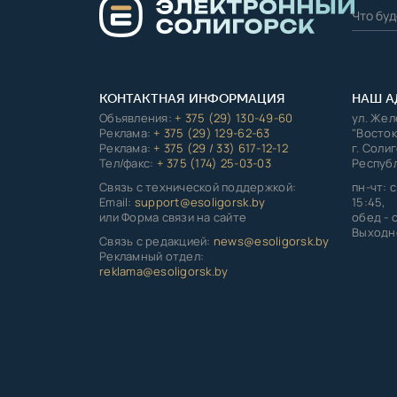
КОНТАКТНАЯ ИНФОРМАЦИЯ
НАШ А
Объявления:
+ 375 (29) 130-49-60
ул. Же
Реклама:
+ 375 (29) 129-62-63
"Восток
Реклама:
+ 375 (29 / 33) 617-12-12
г. Соли
Тел/факс:
+ 375 (174) 25-03-03
Республ
Связь с технической поддержкой:
пн-чт: с
Email:
support@esoligorsk.by
15:45,
или Форма связи на сайте
обед - с
Выходно
Связь с редакцией:
news@esoligorsk.by
Рекламный отдел:
reklama@esoligorsk.by