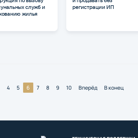
рукция по вызову
и продавать без
унальных служб и
регистрации ИП
хованию жилья
4
5
6
7
8
9
10
Вперёд
В конец