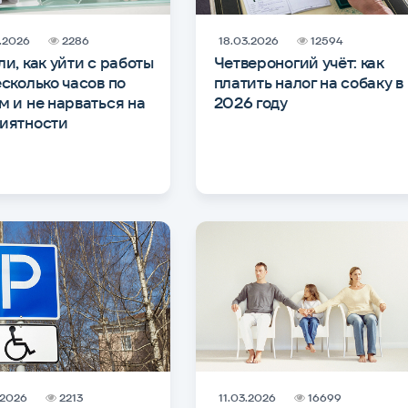
.2026
2286
18.03.2026
12594
ли, как уйти с работы
Четвероногий учёт: как
есколько часов по
платить налог на собаку в
м и не нарваться на
2026 году
иятности
.2026
2213
11.03.2026
16699