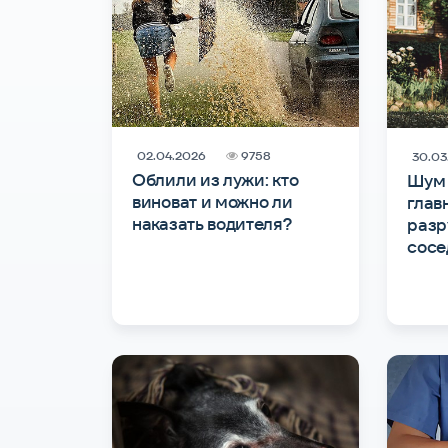
02.04.2026
9758
30.03
Облили из лужи: кто
Шум 
виноват и можно ли
глав
наказать водителя?
разр
сос