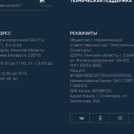
ТЕХНИЧЕСКАЯ ПОДДЕРЖКА
ДРЕС
РЕКВИЗИТЫ
лезнодорожная 12А (ТЦ
Общество с ограниченной
"), 3-й этаж
ответственностью "Электронны
горск, Минская область,
Солигорск",
ика Беларусь, 223710
223710, Минская область, г. Соли
ул. Железнодорожная, 12а-301,
 8:00 до 17:00, пт: с 8:00 до
УНП: 691542560,
Наш р/с:
 12:30 до 13:15,
BY18BPSB30121730140119330000,
й: сб, вс
Наименование банка: ОАО 'СБЕР
Г.МИНСК,
БИК банка: BPSBBY2X,
Адрес банка: г. Солигорск, ул.
Заслонова, 34А