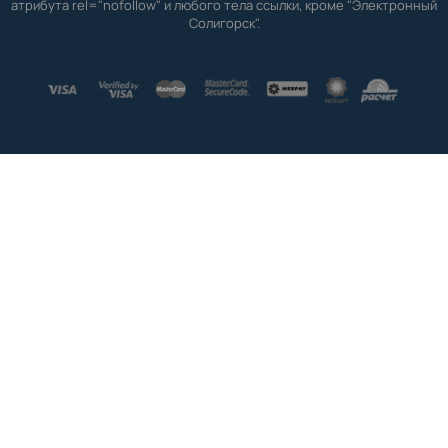
атрибута rel="nofollow" и любого тела ссылки, кроме "Электронный
Солигорск".