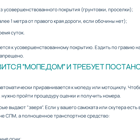
з усовершенствованного покрытия (грунтовки, проселки);
лее 1 метра от правого края дороги, если обочины нет);
ремя суток.
ется к усовершенствованному покрытию. Ездить по гравию н
запрещено.
ИТСЯ "МОПЕДОМ" И ТРЕБУЕТ ПОСТАН
 автоматически приравнивается к мопеду или мотоциклу. Чтоб
, нужно пройти процедуру оценки и получить номера.
ые выдают "зверя". Если у вашего самоката или скутера есть 
не СПМ, а полноценное транспортное средство:
ные огни;