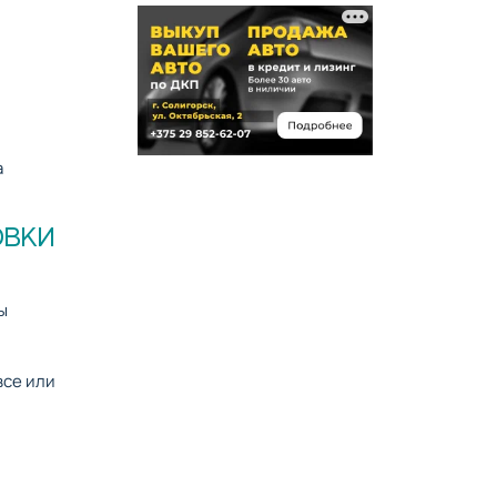
а
ОВКИ
ы
все или