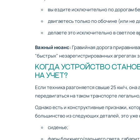
вы ездите исключительно по дорогам бе
двигаетесь только по обочине (или не да
делаете это исключительно в светлое в
Важный нюанс:
Гравийная дорога приравнива
"быстрых" незарегистрированных агрегатах 
КОГДА УСТРОЙСТВО СТАНОВ
НА УЧЕТ?
Если техника разгоняется свыше 25 км/ч, она
передвигаться на таком транспорте легально
Однако есть и конструктивные признаки, котор
большинство из следующих деталей, это уже 
сиденье;
фары ближнего/дальнего света, габарит