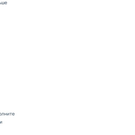
льше
полните
и