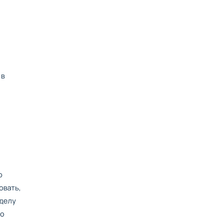
 в
о
овать,
 делу
по