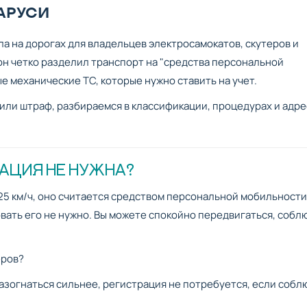
АРУСИ
а на дорогах для владельцев электросамокатов, скутеров и
он четко разделил транспорт на "средства персональной
 механические ТС, которые нужно ставить на учет.
или штраф, разбираемся в классификации, процедурах и адре
АЦИЯ НЕ НУЖНА?
 25 км/ч, оно считается средством персональной мобильности
вать его не нужно. Вы можете спокойно передвигаться, собл
еров?
разогнаться сильнее, регистрация не потребуется, если соб