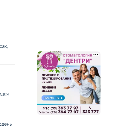
сах,
юдая
людены