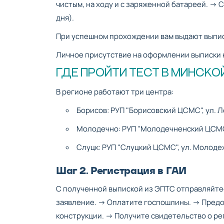
чистым, на ходу и с заряженной батареей. →
дня).
При успешном прохождении вам выдают выпис
Личное присутствие на оформлении выписки н
ГДЕ ПРОЙТИ ТЕСТ В МИНСКО
В регионе работают три центра:
Борисов: РУП "Борисовский ЦСМС", ул. Лоп
Молодечно: РУП "Молодечненский ЦСМС", у
Слуцк: РУП "Слуцкий ЦСМС", ул. Молодежна
Шаг 2. Регистрация в ГАИ
С полученной выпиской из ЭПТС отправляйте
заявление. → Оплатите госпошлины. → Предос
конструкции. → Получите свидетельство о ре