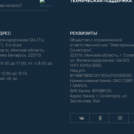
ТЕХНИЧЕСКАЯ ПОДДЕРЖКА
ДРЕС
РЕКВИЗИТЫ
лезнодорожная 12А (ТЦ
Общество с ограниченной
"), 3-й этаж
ответственностью "Электронны
горск, Минская область,
Солигорск",
ика Беларусь, 223710
223710, Минская область, г. Соли
ул. Железнодорожная, 12а-301,
 8:00 до 17:00, пт: с 8:00 до
УНП: 691542560,
Наш р/с:
 12:30 до 13:15,
BY18BPSB30121730140119330000,
й: сб, вс
Наименование банка: ОАО 'СБЕР
Г.МИНСК,
БИК банка: BPSBBY2X,
Адрес банка: г. Солигорск, ул.
Заслонова, 34А