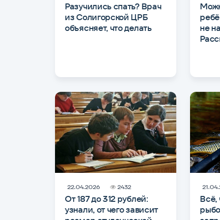
Разучились спать? Врач
Можн
из Солигорской ЦРБ
ребё
объясняет, что делать
не н
Расс
22.04.2026
2432
21.04
От 187 до 312 рублей:
Всё,
узнали, от чего зависит
рыбо