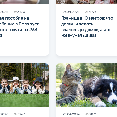
.2026
3470
27.04.2026
4497
мая пособие на
Граница в 10 метров: что
ебение в Беларуси
должны делать
стет почти на 233
владельцы домов, а что —
я
коммунальщики
.2026
3263
23.04.2026
2831