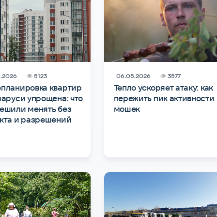
.2026
5123
06.05.2026
3577
планировка квартир
Тепло ускоряет атаку: как
ларуси упрощена: что
пережить пик активности
ешили менять без
мошек
кта и разрешений