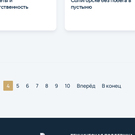
еты и
Солигорске без побега в
тственность
пустыню
4
5
6
7
8
9
10
Вперёд
В конец