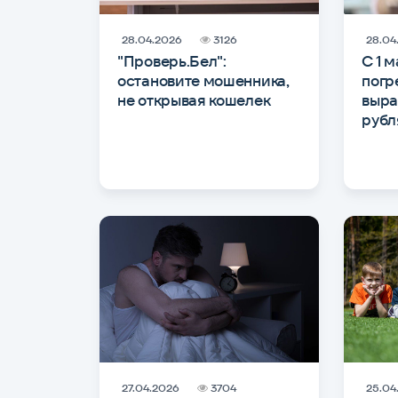
28.04.2026
3126
28.04
"Проверь.Бел":
С 1 
остановите мошенника,
погр
не открывая кошелек
выра
рубл
27.04.2026
3704
25.04