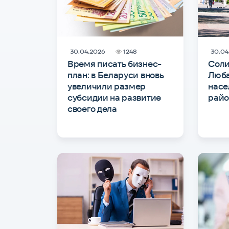
30.04.2026
1248
30.04
Время писать бизнес-
Соли
план: в Беларуси вновь
Люба
увеличили размер
насе
субсидии на развитие
райо
своего дела