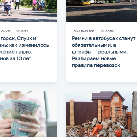
.2026
2717
30.04.2026
3568
горск, Слуцк и
Ремни в автобусах станут
нь: как изменилось
обязательными, а
ление наших
штрафы — реальными.
нов за 10 лет
Разбираем новые
правила перевозок