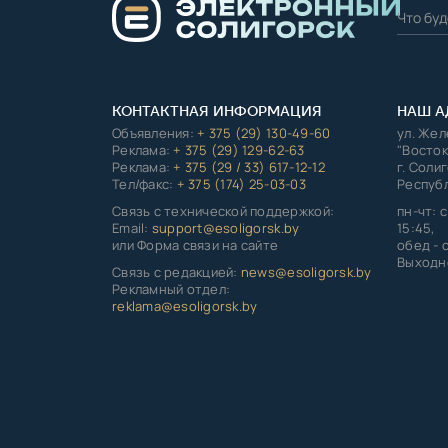
КОНТАКТНАЯ ИНФОРМАЦИЯ
НАШ А
Объявления:
+ 375 (29) 130-49-60
ул. Же
Реклама:
+ 375 (29) 129-62-63
"Восток
Реклама:
+ 375 (29 / 33) 617-12-12
г. Соли
Тел/факс:
+ 375 (174) 25-03-03
Республ
Связь с технической поддержкой:
пн-чт: с
Email:
support@esoligorsk.by
15:45,
или Форма связи на сайте
обед - с
Выходно
Связь с редакцией:
news@esoligorsk.by
Рекламный отдел:
reklama@esoligorsk.by