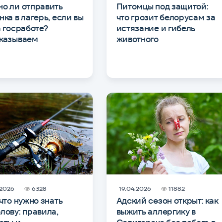
о ли отправить
Питомцы под защитой:
нка в лагерь, если вы
что грозит белорусам за
а госработе?
истязание и гибель
казываем
животного
.2026
6328
19.04.2026
11882
 что нужно знать
Адский сезон открыт: как
лову: правила,
выжить аллергику в